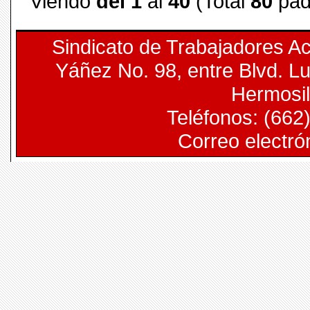
Viendo
del 1
al
40
(Total
80
pad
Sindicato de Trabajadores A
Yáñez No. 98, entre Blvd. L
Hermosil
Teléfonos: (662
Correo electró